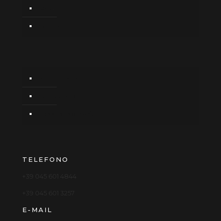
Blog
Contatti
Privacy Policy
Cookie Policy
Disconoscimento
TELEFONO
+39 045 601 4844
+39 045 601 3257
E-MAIL