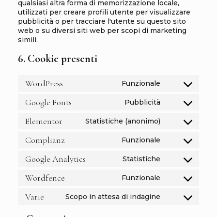
qualsiasi altra forma di memorizzazione locale,
utilizzati per creare profili utente per visualizzare
pubblicità o per tracciare l'utente su questo sito
web o su diversi siti web per scopi di marketing
simili.
6. Cookie presenti
WordPress
Funzionale
Consent
to
Google Fonts
Pubblicità
service
Consent
wordpress
to
Elementor
Statistiche (anonimo)
service
Consent
google-
to
Complianz
Funzionale
fonts
service
Consent
elementor
to
Google Analytics
Statistiche
service
Consent
complianz
to
Wordfence
Funzionale
service
Consent
google-
to
Varie
Scopo in attesa di indagine
analytics
service
Consent
wordfence
to