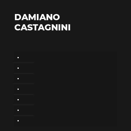
Home
Chi Sono
Prima Visita
Agopuntura
Mesoterapia
Blog
Contatti