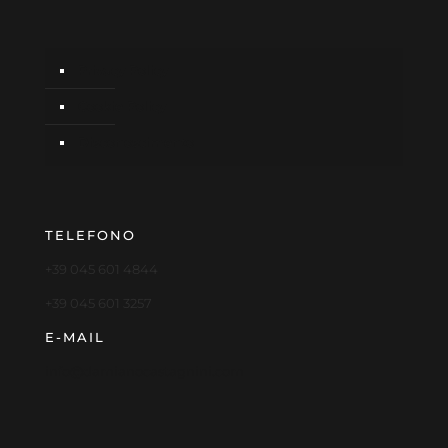
Privacy Policy
Cookie Policy
Disconoscimento
TELEFONO
+39 045 601 4844
+39 045 601 3257
E-MAIL
info@damianocastagnini.com