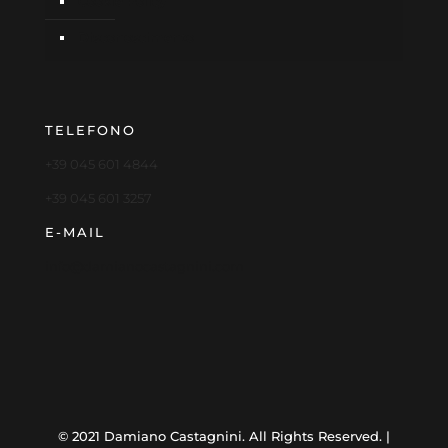
Cookie Policy
Disconoscimento
TELEFONO
+39 045 601 4844
+39 045 601 3257
E-MAIL
info@damianocastagnini.com
© 2021 Damiano Castagnini. All Rights Reserved. |